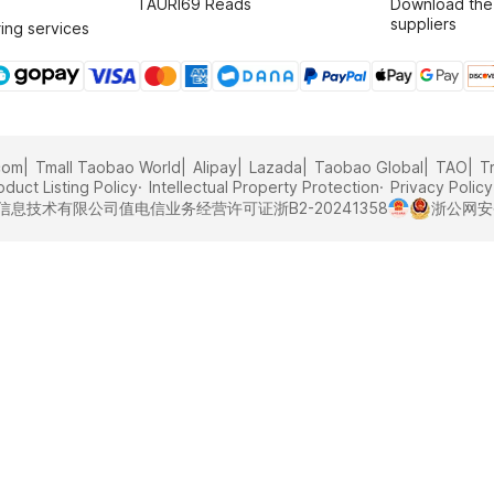
TAURI69 Reads
Download the
suppliers
ing services
com
Tmall Taobao World
Alipay
Lazada
Taobao Global
TAO
T
oduct Listing Policy
Intellectual Property Protection
Privacy Policy
巴外信息技术有限公司
值电信业务经营许可证浙B2-20241358
浙公网安备