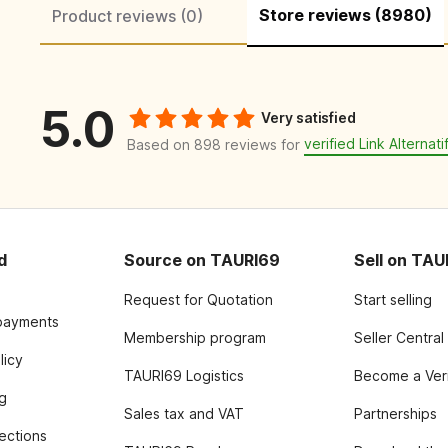
Store reviews (8980)
Product reviews (0)
5.0
Very satisfied
verified Link Alternati
Based on 898 reviews for
d
Source on TAURI69
Sell on TAU
Request for Quotation
Start selling
payments
Membership program
Seller Central
licy
TAURI69 Logistics
Become a Veri
g
Sales tax and VAT
Partnerships
tections