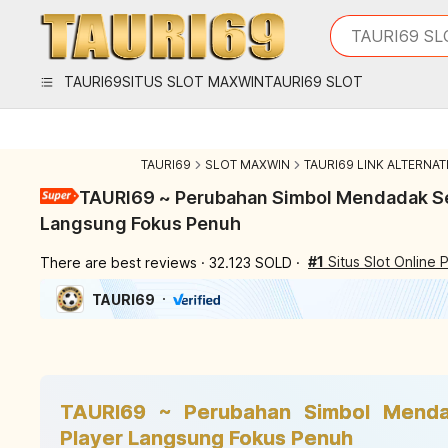
iphones 16
What are you
TAURI69 S
torras phone
samsung not
TAURI69
SITUS SLOT MAXWIN
TAURI69 SLOT
iphones 15 p
TAURI69
SLOT MAXWIN
TAURI69 LINK ALTERNAT
TAURI69 ~ Perubahan Simbol Mendadak S
Langsung Fokus Penuh
#1
Situs Slot Online 
There are best reviews
32.123 SOLD
TAURI69

Previous slide
Next slide
TAURI69 ~ Perubahan Simbol Mend
Player Langsung Fokus Penuh