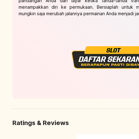
pandangan Anda dari layar ketika tanda-tanda tran
menampakkan diri ke permukaan. Bersiaplah untuk
mungkin saja merubah jalannya permainan Anda menjadi jau
Ratings & Reviews