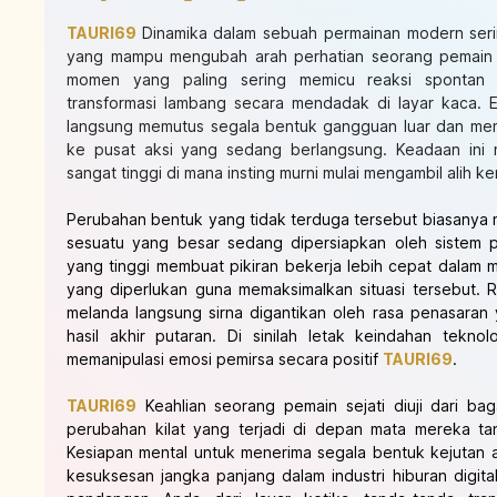
TAURI69
Dinamika dalam sebuah permainan modern serin
yang mampu mengubah arah perhatian seorang pemain 
momen yang paling sering memicu reaksi spontan te
transformasi lambang secara mendadak di layar kaca. E
langsung memutus segala bentuk gangguan luar dan me
ke pusat aksi yang sedang berlangsung. Keadaan ini 
sangat tinggi di mana insting murni mulai mengambil alih ke
Perubahan bentuk yang tidak terduga tersebut biasanya 
sesuatu yang besar sedang dipersiapkan oleh sistem p
yang tinggi membuat pikiran bekerja lebih cepat dalam 
yang diperlukan guna memaksimalkan situasi tersebut.
melanda langsung sirna digantikan oleh rasa penasar
hasil akhir putaran. Di sinilah letak keindahan tekn
memanipulasi emosi pemirsa secara positif
TAURI69
.
TAURI69
Keahlian seorang pemain sejati diuji dari b
perubahan kilat yang terjadi di depan mata mereka ta
Kesiapan mental untuk menerima segala bentuk kejutan 
kesuksesan jangka panjang dalam industri hiburan digita